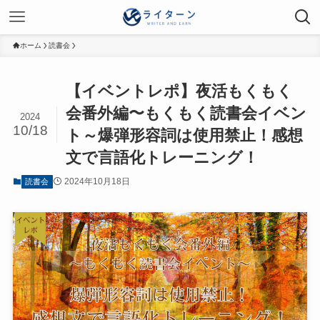
ホーム
読書会
【イベントレポ】夜活もくもく
会番外編〜もくもく読書会イベン
2024
10/18
ト～爆弾形容詞は使用禁止！感想
文で言語化トレーニング！
2024年10月18日
読書会